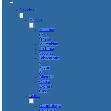
Servicios
Médico
Medicina
de
familia
Maternidad
Pediatría
Vacunas
Laboratorio
y
Rayos
X
Diabetes
Clínica
Express
Care
Dental
Odontología
pediátrica