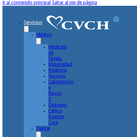
Ir al contenido principal
Saltar al pie de página
Servicios
Médico
Medicina
de
familia
Maternidad
Pediatría
Vacunas
Laboratorio
y
Rayos
X
Diabetes
Clínica
Express
Care
Dental