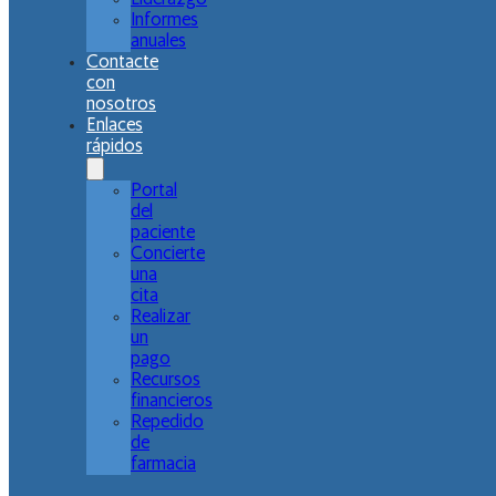
Informes
anuales
Contacte
con
nosotros
Enlaces
rápidos
Portal
del
paciente
Concierte
una
cita
Realizar
un
pago
Recursos
financieros
Repedido
de
farmacia