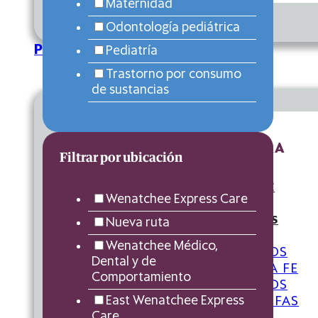
Maternidad
WIC
Odontología pediátrica
PACIENTES
Pediatría
Trastorno por consumo
de sustancias
INFORMACIÓN FINANCIERA
Filtrar por ubicación
RECURSOS FINANCIEROS
ESTIMACIÓN DE BUENA FE
Wenatchee Express Care
FONDO HELPING HANDS
ESCALA MÓVIL DE TARIFAS
Nueva ruta
Wenatchee Médico,
RECURSOS FINANCIEROS
Dental y de
ESTIMACIÓN DE BUENA FE
Comportamiento
FONDO HELPING HANDS
East Wenatchee Express
ESCALA MÓVIL DE TARIFAS
Care