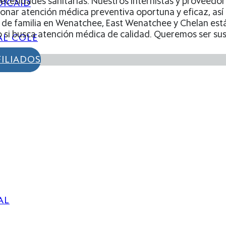
ecesidades sanitarias. Nuestros internistas y proveedor
DICAID
onar atención médica preventiva oportuna y eficaz, así
de familia en Wenatchee, East Wenatchee y Chelan están
 si busca atención médica de calidad. Queremos ser sus
AL COLE
FILIADOS
AL