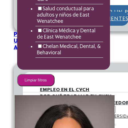
Salud conductual para
PORTAL DEL PACIENTE
REALIZAR UN 
adultos y niños de East
CITAS
TELESALUD
PARA LOS PACIENTE
Wenatchee
Clínica Médica y Dental
PROVEEDORES
de East Wenatchee
UBICACIONES
Chelan Medical, Dental, &
ACERCA DE
Behavioral
Limpiar filtros
EMPLEO
EMPLEO EN EL CVCH
POR QUÉ TRABAJAR EN CVCH
OPORTUNIDADES PARA PROVEEDO
PROGRAMAS DE FORMACIÓN
DECLARACIÓN SOBRE LA DIVERSID
PRÁCTICAS DE DOCTORADO