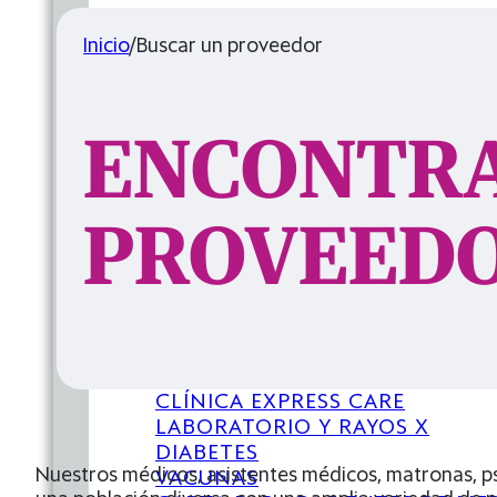
MEDICINA DE FAMILIA
Inicio
/
Buscar un proveedor
PEDIATRÍA
MATERNIDAD
CLÍNICA EXPRESS CARE
LABORATORIO Y RAYOS X
ENCONTRA
DIABETES
VACUNAS
CARTA PARA PACIENTES DE MEDICA
PROVEED
DIVULGACIÓN
COMISIÓN CONJUNTA
FERIA DE LA SALUD DE VUELTA AL 
MEDICINA DE FAMILIA
PEDIATRÍA
MATERNIDAD
CLÍNICA EXPRESS CARE
LABORATORIO Y RAYOS X
DIABETES
Nuestros médicos, asistentes médicos, matronas, psi
VACUNAS