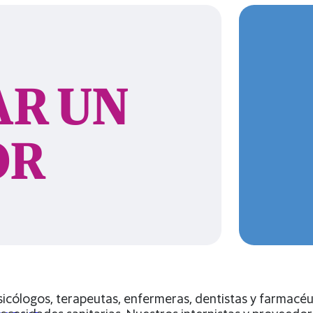
R UN
ID
OR
COLE
cólogos, terapeutas, enfermeras, dentistas y farmacéuti