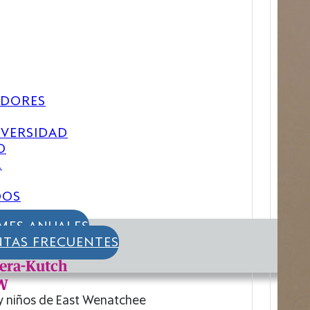
EDORES
IVERSIDAD
O
L
DOS
MES ANUALES
TAS FRECUENTES
lera-Kutch
W
y niños de East Wenatchee