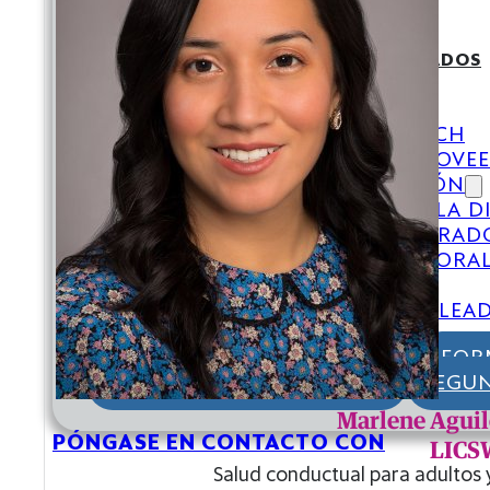
RESIDENCIA POSDOCTORAL
FORMACIÓN RURAL
BENEFICIOS PARA LOS EMPLEADOS
EMPLEO EN EL CVCH
POR QUÉ TRABAJAR EN CVCH
OPORTUNIDADES PARA PROVE
PROGRAMAS DE FORMACIÓN
DECLARACIÓN SOBRE LA D
PRÁCTICAS DE DOCTORAD
RESIDENCIA POSDOCTORA
FORMACIÓN RURAL
BENEFICIOS PARA LOS EMPLEA
NUESTRA HISTORIA
LIDERAZGO
INFOR
DONACIONES COMUNITARIAS
PREGUN
Marlene Agui
PÓNGASE EN CONTACTO CON
LICS
Salud conductual para adultos 