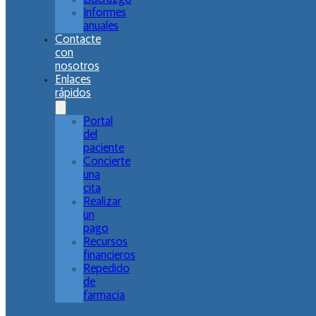
Informes
anuales
Contacte
con
nosotros
Enlaces
rápidos
Portal
del
paciente
Concierte
una
cita
Realizar
un
pago
Recursos
financieros
Repedido
de
farmacia