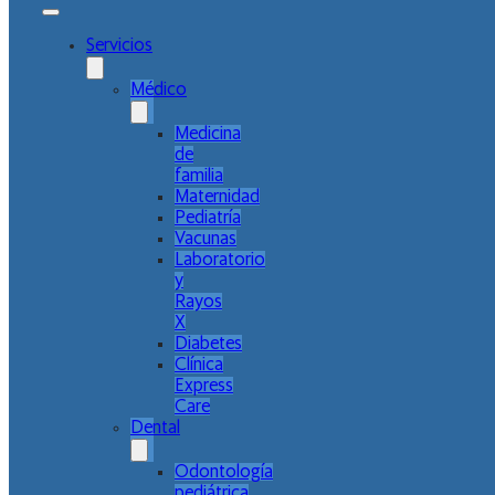
Servicios
Médico
Medicina
de
familia
Maternidad
Pediatría
Vacunas
Laboratorio
y
Rayos
X
Diabetes
Clínica
Express
Care
Dental
Odontología
pediátrica