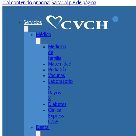
Ir al contenido principal
Saltar al pie de página
Servicios
Médico
Medicina
de
familia
Maternidad
Pediatría
Vacunas
Laboratorio
y
Rayos
X
Diabetes
Clínica
Express
Care
Dental