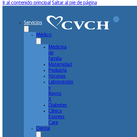
Ir al contenido principal
Saltar al pie de página
Servicios
Médico
Medicina
de
familia
Maternidad
Pediatría
Vacunas
Laboratorio
y
Rayos
X
Diabetes
Clínica
Express
Care
Dental