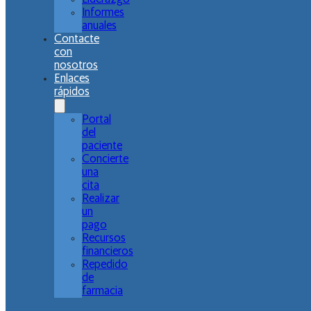
Informes
anuales
Contacte
con
nosotros
Enlaces
rápidos
Portal
del
paciente
Concierte
una
cita
Realizar
un
pago
Recursos
financieros
Repedido
de
farmacia