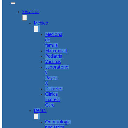
Servicios
Médico
Medicina
de
familia
Maternidad
Pediatría
Vacunas
Laboratorio
y
Rayos
X
Diabetes
Clínica
Express
Care
Dental
Odontología
pediátrica