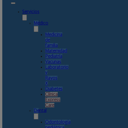
Servicios
Médico
Medicina
de
familia
Maternidad
Pediatría
Vacunas
Laboratorio
y
Rayos
X
Diabetes
Clínica
Express
Care
Dental
Odontología
pediátrica