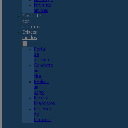
Informes
anuales
Contacte
con
nosotros
Enlaces
rápidos
Portal
del
paciente
Concierte
una
cita
Realizar
un
pago
Recursos
financieros
Repedido
de
farmacia