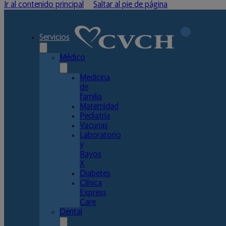
Ir al contenido principal
Saltar al pie de página
Servicios
Médico
Medicina
de
familia
Maternidad
Pediatría
Vacunas
Laboratorio
y
Rayos
X
Diabetes
Clínica
Express
Care
Dental