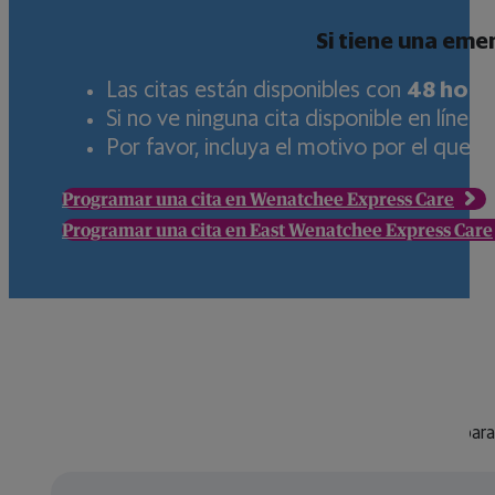
Si tiene una emer
Las citas están disponibles con
48 hora
Si no ve ninguna cita disponible en línea,
Por favor, incluya el motivo por el que 
Programar una cita en Wenatchee Express Care
Programar una cita en East Wenatchee Express Care
Atención ambulatoria de confianza
Tratamos una amplia gama de afecciones no urgentes para 