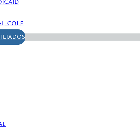
DICAID
AL COLE
FILIADOS
AL