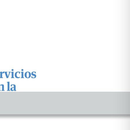
rvicios
n la