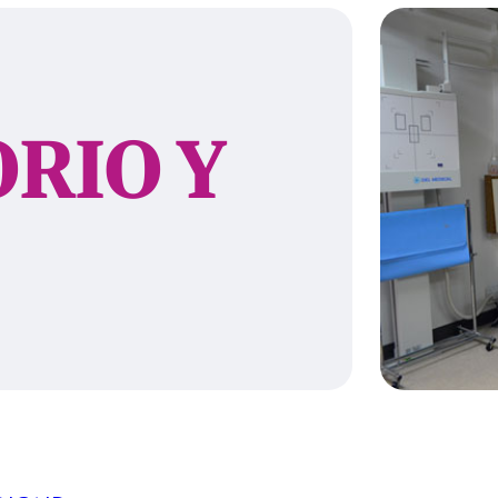
RIO Y
ID
COLE