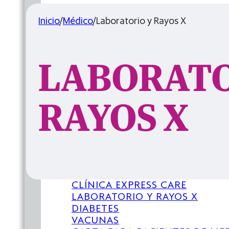
MEDICINA DE FAMILIA
Inicio
/
Médico
PEDIATRÍA
/
Laboratorio y Rayos X
MATERNIDAD
CLÍNICA EXPRESS CARE
LABORATORIO Y RAYOS X
LABORATO
DIABETES
VACUNAS
CARTA PARA PACIENTES DE MEDICA
RAYOS X
DIVULGACIÓN
COMISIÓN CONJUNTA
FERIA DE LA SALUD DE VUELTA AL 
MEDICINA DE FAMILIA
PEDIATRÍA
MATERNIDAD
CLÍNICA EXPRESS CARE
LABORATORIO Y RAYOS X
DIABETES
VACUNAS