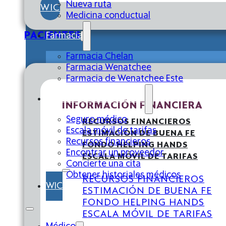
Nueva ruta
WIC
Medicina conductual
PACIENTES
Farmacia
Farmacia Chelan
Farmacia Wenatchee
Farmacia de Wenatchee Este
Servicios a los miembros
INFORMACIÓN FINANCIERA
Seguro médico
RECURSOS FINANCIEROS
Escala móvil de tarifas
ESTIMACIÓN DE BUENA FE
Recursos financieros
FONDO HELPING HANDS
Encontrar un proveedor
ESCALA MÓVIL DE TARIFAS
Concierte una cita
Obtener historiales médicos
RECURSOS FINANCIEROS
WIC
ESTIMACIÓN DE BUENA FE
FONDO HELPING HANDS
ESCALA MÓVIL DE TARIFAS