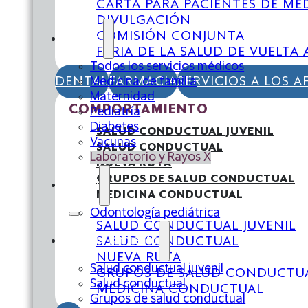
CARTA PARA PACIENTES DE ME
DIVULGACIÓN
COMISIÓN CONJUNTA
Médico
FERIA DE LA SALUD DE VUELTA 
Todos los servicios médicos
DENTAL
FARMACIA
SERVICIOS A LOS A
Medicina de familia
Maternidad
COMPORTAMIENTO
Pediatría
Diabetes
SALUD CONDUCTUAL JUVENIL
Vacunas
SALUD CONDUCTUAL
Laboratorio y Rayos X
NUEVA RUTA
GRUPOS DE SALUD CONDUCTUAL
Dental
MEDICINA CONDUCTUAL
Odontología pediátrica
SALUD CONDUCTUAL JUVENIL
Comportamiento
SALUD CONDUCTUAL
NUEVA RUTA
Salud conductual juvenil
GRUPOS DE SALUD CONDUCTU
Salud conductual
MEDICINA CONDUCTUAL
Grupos de salud conductual