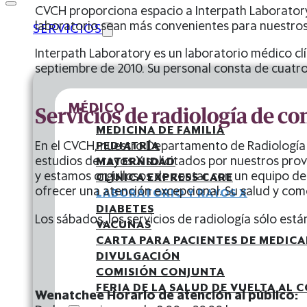
CVCH proporciona espacio a Interpath Laboratory,
laboratorio sean más convenientes para nuestros
SERVICIOS
Interpath Laboratory es un laboratorio médico c
septiembre de 2010. Su personal consta de cuatro
MÉDICO
Servicios de radiología de co
MEDICINA DE FAMILIA
PEDIATRÍA
En el CVCH, nuestro Departamento de Radiología 
estudios de rayos X solicitados por nuestros pro
MATERNIDAD
y estamos orgullosos de contar con un equipo d
CLÍNICA EXPRESS CARE
ofrecer una atención excepcional. Su salud y com
LABORATORIO Y RAYOS X
DIABETES
Los sábados, los servicios de radiología sólo est
VACUNAS
CARTA PARA PACIENTES DE MEDICA
DIVULGACIÓN
COMISIÓN CONJUNTA
FERIA DE LA SALUD DE VUELTA AL 
Wenatchee Horario de atención al público: